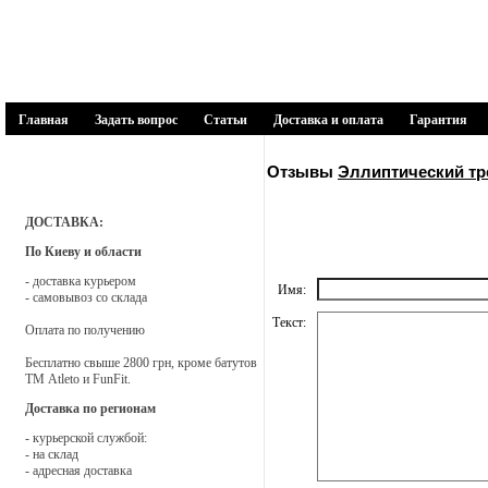
1SPORT
спортивні товари
Главная
Задать вопрос
Статьи
Доставка и оплата
Гарантия
Каталог товаров
Отзывы
Эллиптический тре
Батути
ДОСТАВКА:
По Киеву и области
Біговели
- доставка курьером
Имя:
- самовывоз со склада
Веломобілі
Текст:
Оплата по получению
Бесплатно свыше 2800 грн, кроме батутов
Дитячі майданчики
ТМ Atleto и FunFit.
Доставка по регионам
Запчастини і аксесуари
- курьерской службой:
- на склад
- адресная доставка
Мягкие модули