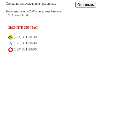
Оплата по получению или предоплата.
Отправить
Настільний футбол
Бесплатно свыше 2800 грн, кроме батутов
ТМ Atleto и FunFit.
Самокати
ЗВОНИТЕ СЕЙЧАС!
Санки
(073) 301-30-30
(096) 301-30-30
(099) 301-30-30
Скеледроми
Спортивні тренажери
Беговые дорожки
Велотренажеры
Гребные тренажеры
Силові тренажери