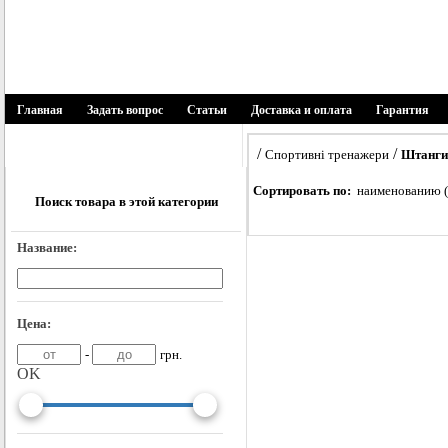
1SPORT
спортивні товари
Главная
Задать вопрос
Статьи
Доставка и оплата
Гарантия
Каталог товаров
/
/
Спортивні тренажери
Штанги
Батути
Сортировать по:
наименованию 
Поиск товара в этой категории
Біговели
Название:
Веломобілі
Цена:
Дитячі майданчики
-
грн.
OK
Запчастини і аксесуари
Мягкие модули