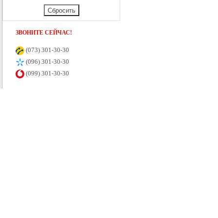
Сбросить
Настільний футбол
ЗВОНИТЕ СЕЙЧАС!
Самокати
(073) 301-30-30
(096) 301-30-30
Санки
(099) 301-30-30
Скеледроми
Спортивні тренажери
Беговые дорожки
Велотренажеры
Гребные тренажеры
Силові тренажери