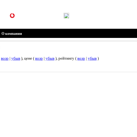
(099) 301-30-30
(096) 301-30-30
О компании
(
возр
|
убыв
), цене (
возр
|
убыв
), рейтингу (
возр
|
убыв
)