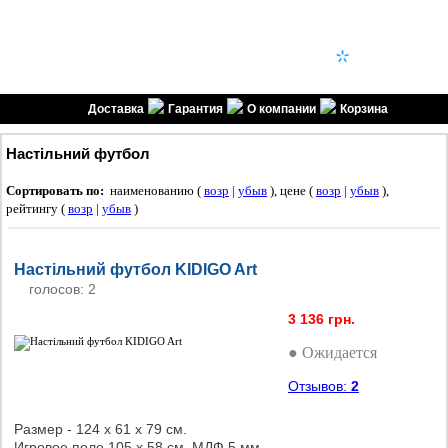
1SPORT
(099) 301-30-30
(096) 301-30-30
спортивні товари
Доставка
Гарантия
О компании
Корзина
Настільний футбол
Сортировать по:
наименованию (
возр
|
убыв
), цене (
возр
|
убыв
),
рейтингу (
возр
|
убыв
)
Настільний футбол KIDIGO Art
голосов: 2
3 136 грн.
● Ожидается
Отзывов:
2
Размер - 124 х 61 х 79 см.
Игровое поле 105 х 58 см, МДФ 5 мм.