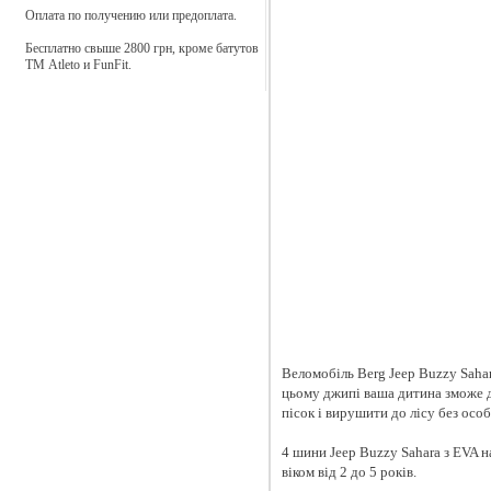
Оплата по получению или предоплата.
Настільний футбол
Бесплатно свыше 2800 грн, кроме батутов
ТМ Atleto и FunFit.
Самокати
Санки
Скеледроми
Спортивні тренажери
Тенісні столи
Веломобіль Berg Jeep Buzzy Saha
Ігрові лабиринти
цьому джипі ваша дитина зможе д
пісок і вирушити до лісу без осо
4 шини Jeep Buzzy Sahara з EVA н
віком від 2 до 5 років.