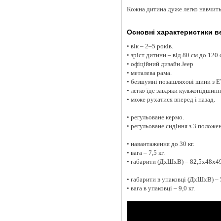
Кожна дитина дуже легко навчить
Основні характеристики в
• вік – 2–5 років.
• зріст дитини – від 80 см до 120 
• офіційний дизайн Jeep
• металева рама.
• безшумні позашляхові шини з E
• легко їде завдяки кулькопідшипн
• може рухатися вперед і назад.
• регульоване кермо.
• регульоване сидіння з 3 положе
• навантаження до 30 кг.
• вага – 7,5 кг.
• габарити (ДxШxВ) – 82,5x48x49
• габарити в упаковці (ДxШxВ) –
• вага в упаковці – 9,0 кг.