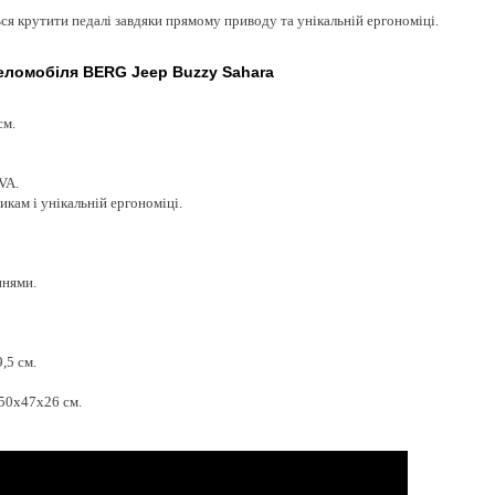
ся крутити педалі завдяки прямому приводу та унікальній ергономіці.
еломобіля BERG Jeep Buzzy Sahara
см.
VA.
икам і унікальній ергономіці.
ннями.
,5 см.
 50x47x26 см.