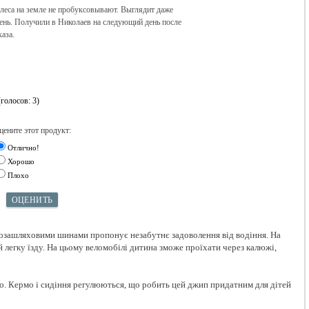
леса на земле не пробуксовывают. Выглядит даже
ень. Получили в Николаев на следующий день после
каза.
(голосов: 3)
цените этот продукт:
Отлично!
Хорошо
Плохо
ОЦЕНИТЬ
 позашляховими шинами пропонує незабутнє задоволення від водіння. На
 легку їзду. На цьому веломобілі дитина зможе проїхати через калюжі,
ко. Кермо і сидіння регулюються, що робить цей джип придатним для дітей