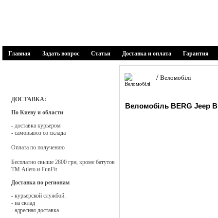
1SPORT
спортивні товари
Главная
Задать вопрос
Статьи
Доставка и оплата
Гарантия
Каталог товаров
/
Веломобілі
Батути
ДОСТАВКА:
Веломобіль BERG Jeep B
По Киеву и области
Біговели
- доставка курьером
- самовывоз со склада
Веломобілі
Оплата по получению
Бесплатно свыше 2800 грн, кроме батутов
Дитячі майданчики
ТМ Atleto и FunFit.
Доставка по регионам
Запчастини і аксесуари
- курьерской службой:
- на склад
- адресная доставка
Мягкие модули