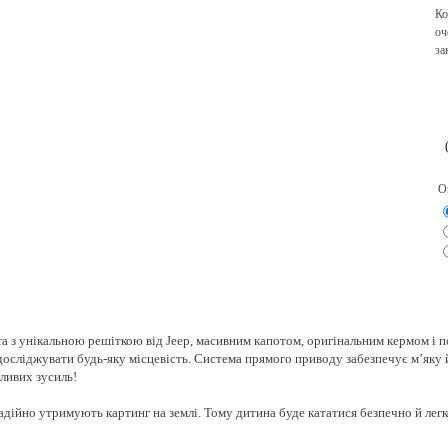
Ко
оч
за
О
ra з унікальною решіткою від Jeep, масивним капотом, оригінальним кермом і
осліджувати будь-яку місцевість. Система прямого приводу забезпечує м’яку й
бливих зусиль!
адійно утримують картинг на землі. Тому дитина буде кататися безпечно й лег