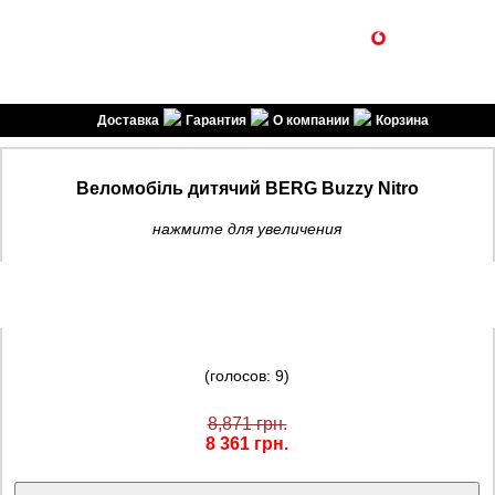
1SPORT
(099) 301-30-30
(096) 301-30-30
спортивні товари
Доставка
Гарантия
О компании
Корзина
Веломобіль дитячий BERG Buzzy Nitro
нажмите для увеличения
(голосов: 9)
8,871 грн.
8 361 грн.