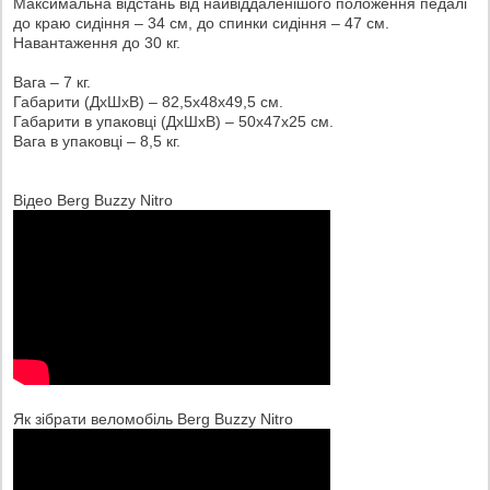
Максимальна відстань від найвіддаленішого положення педалі
до краю сидіння – 34 см, до спинки сидіння – 47 см.
Навантаження до 30 кг.
Вага – 7 кг.
Габарити (ДxШxВ) – 82,5x48x49,5 см.
Габарити в упаковці (ДxШxВ) – 50x47x25 см.
Вага в упаковці – 8,5 кг.
Відео Berg Buzzy Nitro
Як зібрати веломобіль Berg Buzzy Nitro