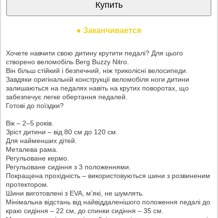
Купить
● Заканчивается
Хочете навчити свою дитину крутити педалі? Для цього
створено веломобіль Berg Buzzy Nitro.
Він більш стійкий і безпечний, ніж триколісні велосипеди.
Завдяки оригінальній конструкції веломобіля ноги дитини
залишаються на педалях навіть на крутих поворотах, що
забезпечує легке обертання педалей.
Готові до поїздки?
Вік – 2–5 років.
Зріст дитини – від 80 см до 120 см.
Для найменших дітей.
Металева рама.
Регульоване кермо.
Регульоване сидіння з 3 положеннями.
Покращена прохідність – використовуються шини з розвиненим
протектором.
Шини виготовлені з EVA, м’які, не шумлять.
Мінімальна відстань від найвіддаленішого положення педалі до
краю сидіння – 22 см, до спинки сидіння – 35 см.