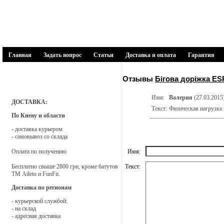
1SPORT
спортивні товари
Главная
Задать вопрос
Статьи
Доставка и оплата
Гарантия
Каталог товаров
Отзывы
Бігова доріжка ES
Батути
Имя:
Валерия
(27.03.2015
ДОСТАВКА:
Текст:
Физическая нагрузка 
По Киеву и области
Біговели
- доставка курьером
- самовывоз со склада
Веломобілі
Оплата по получению
Имя:
Бесплатно свыше 2800 грн, кроме батутов
Текст:
Дитячі майданчики
ТМ Atleto и FunFit.
Доставка по регионам
Запчастини і аксесуари
- курьерской службой:
- на склад
- адресная доставка
Мягкие модули