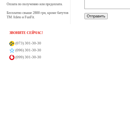
Оплата по получению или предоплата.
Настільний футбол
Бесплатно свыше 2800 грн, кроме батутов
Отправить
ТМ Atleto и FunFit.
Самокати
ЗВОНИТЕ СЕЙЧАС!
Санки
(073) 301-30-30
(096) 301-30-30
Скеледроми
(099) 301-30-30
Спортивні тренажери
Беговые дорожки
Велотренажеры
Гребные тренажеры
Силові тренажери