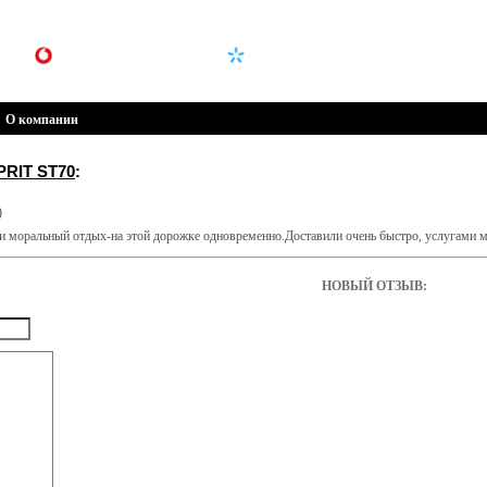
(099) 301-30-30
(096) 301-30-30
О компании
PRIT ST70
:
)
и моральный отдых-на этой дорожке одновременно.Доставили очень быстро, услугами м
НОВЫЙ ОТЗЫВ: