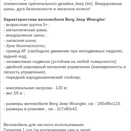
элементами оригинального дизайна Jeep (tm). Внедорожные
шины, дуга безопасности и запасное колесо!
Характеристики веломобиля Berg Jeep Wrangler:
- возрастная группа 5+ ;
- металлическая рама;
- внедорожные шины ;
- запасная шина;
- дуга безопасности;
- привод AF (свободное движение при неподвижных педалях;
задний ход);
- независимая подвеска (устойчив на любой поверхности);
- двойной шарнирный механизм управления (маневренность и
легкость управления);
- передний аэродинамический спойлер;
- максимальная нагрузка - 120 кг;
- вес 59 кг ;
- размеры веломобиля Berg Jeep Wrangler, см - 180x86x123.
- размеры в упаковке , см - 117x80x42.
Веломобиль для частного использования.
Гарантия 1 год (за исключением шин и цепи).