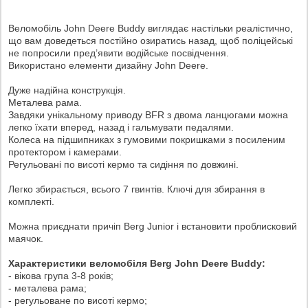
Веломобіль John Deere Buddy виглядає настільки реалістично,
що вам доведеться постійно озиратись назад, щоб поліцейські
не попросили пред’явити водійське посвідчення.
Використано елементи дизайну John Deere.
Дуже надійна конструкція.
Металева рама.
Завдяки унікальному приводу BFR з двома ланцюгами можна
легко їхати вперед, назад і гальмувати педалями.
Колеса на підшипниках з гумовими покришками з посиленим
протектором і камерами.
Регульовані по висоті кермо та сидіння по довжині.
Легко збирається, всього 7 гвинтів. Ключі для збирання в
комплекті.
Можна приєднати причіп Berg Junior і встановити проблисковий
маячок.
Характеристики веломобіля Berg John Deere Buddy:
- вікова група 3-8 років;
- металева рама;
- регульоване по висоті кермо;