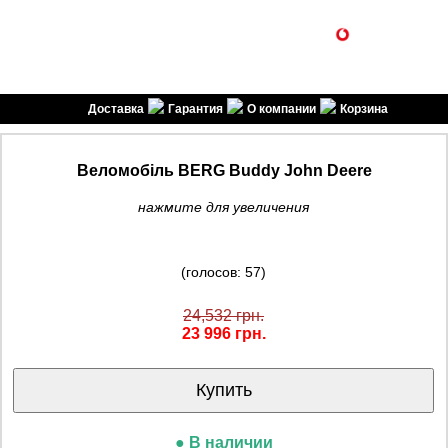
1SPORT
(099) 301-30-30
(096) 301-30-30
спортивні товари
Доставка
Гарантия
О компании
Корзина
Веломобіль BERG Buddy John Deere
нажмите для увеличения
(голосов: 57)
24,532 грн.
23 996 грн.
Купить
● В наличии