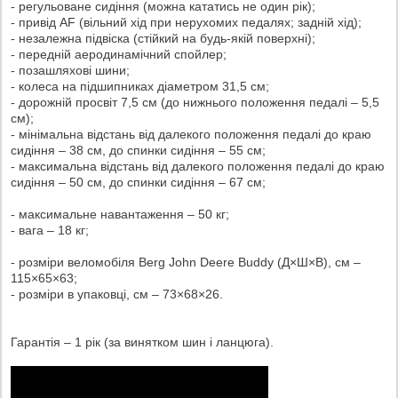
- регульоване сидіння (можна кататись не один рік);
- привід AF (вільний хід при нерухомих педалях; задній хід);
- незалежна підвіска (стійкий на будь-якій поверхні);
- передній аеродинамічний спойлер;
- позашляхові шини;
- колеса на підшипниках діаметром 31,5 см;
- дорожній просвіт 7,5 см (до нижнього положення педалі – 5,5
см);
- мінімальна відстань від далекого положення педалі до краю
сидіння – 38 см, до спинки сидіння – 55 см;
- максимальна відстань від далекого положення педалі до краю
сидіння – 50 см, до спинки сидіння – 67 см;
- максимальне навантаження – 50 кг;
- вага – 18 кг;
- розміри веломобіля Berg John Deere Buddy (Д×Ш×В), см –
115×65×63;
- розміри в упаковці, см – 73×68×26.
Гарантія – 1 рік (за винятком шин і ланцюга).