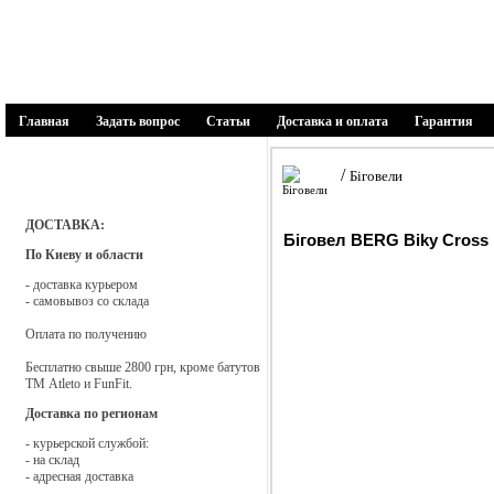
1SPORT
спортивні товари
Главная
Задать вопрос
Статьи
Доставка и оплата
Гарантия
Каталог товаров
/
Біговели
Батути
ДОСТАВКА:
Біговел BERG Biky Cross
По Киеву и области
Біговели
- доставка курьером
- самовывоз со склада
Веломобілі
Оплата по получению
Бесплатно свыше 2800 грн, кроме батутов
Дитячі майданчики
ТМ Atleto и FunFit.
Доставка по регионам
Запчастини і аксесуари
- курьерской службой:
- на склад
- адресная доставка
Мягкие модули