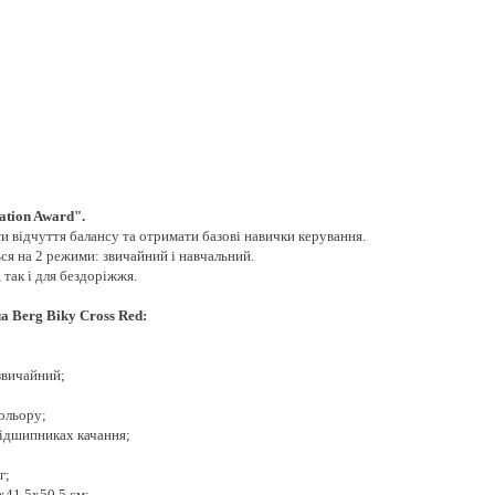
ation Award".
 відчуття балансу та отримати базові навички керування.
ся на 2 режими: звичайний і навчальний.
 так і для бездоріжжя.
а Berg Biky Cross Red:
звичайний;
кольору;
підшипниках качання;
г;
x41,5x50,5 см;