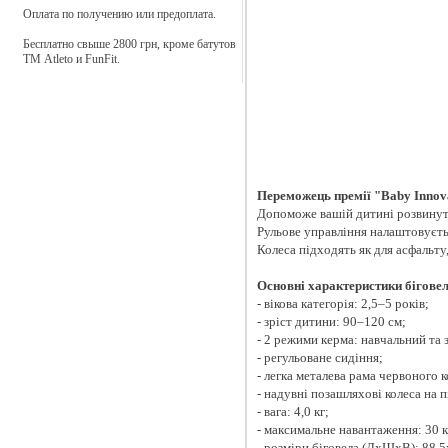
Оплата по получению или предоплата.
Настільний футбол
Бесплатно свыше 2800 грн, кроме батутов
ТМ Atleto и FunFit.
Самокати
Санки
Скеледроми
Переможець премії "Baby Innov
Допоможе вашій дитині розвинути
Рульове управління налаштовуєть
Спортивні тренажери
Колеса підходять як для асфальту,
Основні характеристики біговел
Тенісні столи
- вікова категорія: 2,5–5 років;
- зріст дитини: 90–120 см;
- 2 режими керма: навчальний та 
Ігрові лабиринти
- регульоване сидіння;
- легка металева рама червоного 
- надувні позашляхові колеса на 
- вага: 4,0 кг;
- максимальне навантаження: 30 к
- розміри біговела (ДxШxВ): 88,5