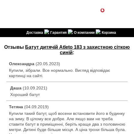
1SPORT
(099) 301-30-30
(096) 301-30-30
спортивні товари
Доставка
Гарантия
О компании
Корзина
Отзывы
Батут дитячій Atleto 183 з захистною сіткою
синій
:
Олександра
(20.05.2023)
Купили, зібрали. Все нормально. Вигляд відповідає
картинці на сайті.
Даша
(10.09.2021)
Хороший батут
Тетяна
(04.09.2019)
Купили такий батут, щоб восени встановити його в будинку
на зиму. В цілому все добре. Але якщо вам не треба
ставити батут в приміщенні, беріть краще два з половиною
метри. Дитині буде більше місця. А ціна трохи більша була.