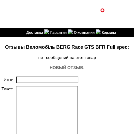
1SPORT
(099) 301-30-30
(096) 301-30-30
спортивні товари
Доставка
Гарантия
О компании
Корзина
Отзывы
Веломобіль BERG Race GTS BFR Full spec
:
нет сообщений на этот товар
НОВЫЙ ОТЗЫВ:
Имя:
Текст: