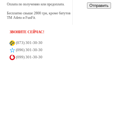
Оплата по получению или предоплата.
Отправить
Настільний футбол
Бесплатно свыше 2800 грн, кроме батутов
ТМ Atleto и FunFit.
Самокати
ЗВОНИТЕ СЕЙЧАС!
Санки
(073) 301-30-30
(096) 301-30-30
(099) 301-30-30
Скеледроми
Спортивні тренажери
Тенісні столи
Ігрові лабиринти