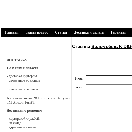
1SPORT
спортивні товари
Главная
Задать вопрос
Статьи
Доставка и оплата
Гарантия
Каталог товаров
Отзывы
Веломобіль KIDIG
Батути
ДОСТАВКА:
По Киеву и области
Біговели
- доставка курьером
Имя:
- самовывоз со склада
Веломобілі
Текст:
Оплата по получению
Бесплатно свыше 2800 грн, кроме батутов
Дитячі майданчики
ТМ Atleto и FunFit.
Доставка по регионам
Запчастини і аксесуари
- курьерской службой:
- на склад
- адресная доставка
Мягкие модули