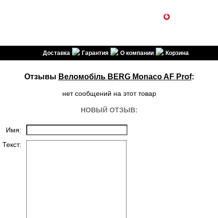
1SPORT
(099) 301-30-30
(096) 301-30-30
спортивні товари
Доставка
Гарантия
О компании
Корзина
Отзывы
Веломобіль BERG Monaco AF Prof
:
нет сообщений на этот товар
НОВЫЙ ОТЗЫВ:
Имя:
Текст: