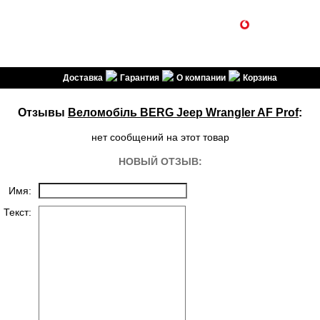
1SPORT
(099) 301-30-30
(096) 301-30-30
спортивні товари
Доставка
Гарантия
О компании
Корзина
Отзывы
Веломобіль BERG Jeep Wrangler AF Prof
:
нет сообщений на этот товар
НОВЫЙ ОТЗЫВ:
Имя:
Текст: